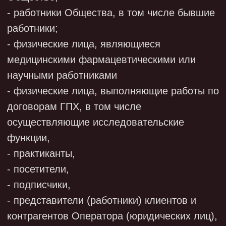
3. ЦЕЛИ ОБРАБОТКИ ПЕРСОНАЛЬНЫХ
ДАННЫХ, КАТЕГОРИИ (ПЕРЕЧНИ)
ОБРАБАТЫВАЕМЫХ ПЕРСОНАЛЬНЫХ
ДАННЫХ
3.1. Согласно Политике, Обработка
Обществом персональных данных
осуществляется в следующих целях:
обеспечение соблюдения Конституции
Российской Федерации, федеральных
законов и иных нормативных правовых
актов Российской Федерации;
осуществление своей деятельности в
соответствии с уставом ООО
"ИНТЕЛБИО";
ведение кадрового делопроизводства,
выполнения обязанностей и
обязательств работодателя;
содействие работникам в
трудоустройстве, получении образования
и продвижении по службе, обеспечение