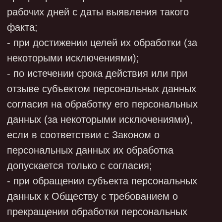
персональных данных, допускаются к ней
после подписания листа ознакомления со
всеми локальными нормативными актами
ООО «ИНТЕЛБИО», регулирующими работу
с конфиденциальной информацией и
персональными данными.
7.5. Материальные носители персональных
данных хранятся в шкафах, запирающихся
на ключ. Помещения Общества, в которых
они размещаются, оборудуются
запирающими устройствами. Выдача
ключей от шкафов и помещений
осуществляется под подпись.
7.6. Доступ к персональной информации,
содержащейся в информационных системах
Общества, осуществляется по
индивидуальным паролям.
7.7. В Обществе используется
сертифицированное антивирусное
программное обеспечение с регулярно
обновляемыми базами.