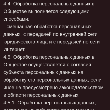
обработки - не более десяти рабочих дней с
даты получения требования (с
возможностью продления не более чем на
пять рабочих дней, если направлено
уведомление о причинах продления).
5.2. Персональные данные хранятся в
форме, позволяющей определить субъекта
персональных данных, не дольше, чем
этого требуют цели их обработки.
Исключение - случаи, когда срок хранения
персональных данных установлен
федеральным законом, договором,
стороной которого (выгодоприобретателем
или поручителем, по которому) является
субъект персональных данных.
5.3. Персональные данные на бумажных
носителях хранятся в Обществе в течение
сроков хранения документов, для которых
эти сроки предусмотрены
законодательством об архивном деле в РФ