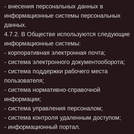
сотрудника на электронных носителях. Все
папки, содержащие персональные данные
сотрудника, должны быть защищены
паролем.
7.2."Внешняя защита"
7.2.1. Для обеспечения внешней защиты
персональных данных Общество
обеспечивает выполнение следующих
мероприятий:
порядок приема и контроля деятельности
посетителей;
пропускной режим организации;
учет и порядок выдачи персональных
данных;
технические средства охраны,
сигнализации;
порядок охраны территории, зданий,
помещений, транспортных средств;
требования к защите информации при
интервьюировании и собеседованиях.