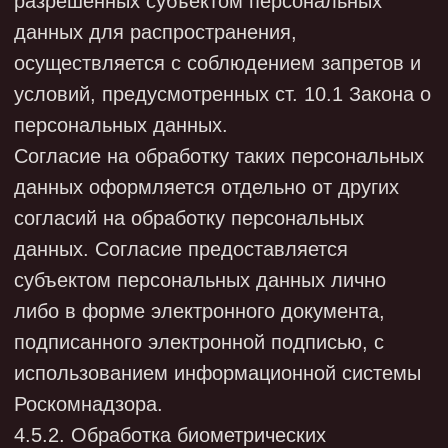
(Федеральный закон от 22.10.2004 N 125-ФЗ
"Об архивном деле в Российской
Федерации").
5.4. Срок хранения персональных данных,
обрабатываемых в информационных
системах персональных данных,
соответствует сроку хранения персональных
данных на бумажных носителях.
6. ПОРЯДОК УНИЧТОЖЕНИЯ
ПЕРСОНАЛЬНЫХ ДАННЫХ
6.1. Порядок уничтожения персональных
данных осуществляется в соответствии с
законодательством Российской Федерации и
Положением о порядке уничтожения
персональных данных в ООО
«ИНТЕЛБИО».
7. ЗАЩИТА ПЕРСОНАЛЬНЫХ ДАННЫХ.
ПРОЦЕДУРЫ, НАПРАВЛЕННЫЕ НА
ПРЕДОТВРАЩЕНИЕ И ВЫЯВЛЕНИЕ