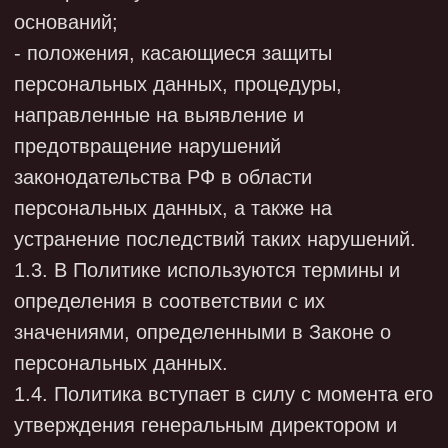
персональных данных.
1.4. Политика вступает в силу с момента его
утверждения генеральным директором и
действует до его отмены приказом
генерального директора или до введения
новой Политики.
1.5. Внесение изменений в действующую
Политику осуществляется в порядке,
предусмотренном законодательством
Российской Федерации.
2. КАТЕГОРИИ СУБЪЕКТОВ
ПЕРСОНАЛЬНЫХ ДАННЫХ
2.1. К субъектам, персональные данные
которых обрабатываются в Обществе в
соответствии с Политикой, относятся:
- кандидаты для приема на работу в
Общество;
- работники Общества, в том числе бывшие
работники;
- физические лица, являющиеся