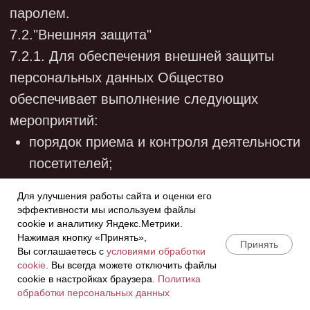
материальной ответственности в
порядке, установленном Трудовым
кодексом РФ и иными федеральными
законами. Кроме того, они привлекаются
к административной, гражданско-
правовой или уголовной ответственности
в порядке, установленном
федеральными законами. 8.2.
Моральный вред, причиненный субъекту
персональных данных вследствие
нарушения его прав, нарушения правил
обработки персональных данных, а также
несоблюдения требований к их защите,
Для улучшения работы сайта и оценки его
установленных Законом о персональных
эффективности мы используем файлы
данных, подлежит возмещению в
cookie и аналитику Яндекс.Метрики.
соответствии с законодательством РФ.
Нажимая кнопку «Принять»,
Принять
Вы соглашаетесь с
условиями обработки
Возмещение морального вреда
cookie
. Вы всегда можете отключить файлы
осуществляется независимо от
cookie в настройках браузера.
Политика
возмещения имущественного вреда и
КУПИТЬ
обработки персональных данных
понесенных субъектом персональных