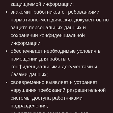
наличии).
При направлении уведомления также
необходимо руководствоваться Порядком и
условиями взаимодействия Федеральной
службы по надзору в сфере связи,
информационных технологий и массовых
коммуникаций с операторами в рамках
ведения реестра учета инцидентов в
области персональных данных,
утвержденными Приказом Роскомнадзора от
14.11.2022 N 187.
7.12. В случае предоставления субъектом
персональных данных (его представителем)
подтвержденной информации о том, что
персональные данные являются
неполными, неточными или неактуальными,
в них вносятся изменения в течение семи
рабочих дней. Общество уведомляет в
письменном виде субъекта персональных
данных (его представителя) о внесенных