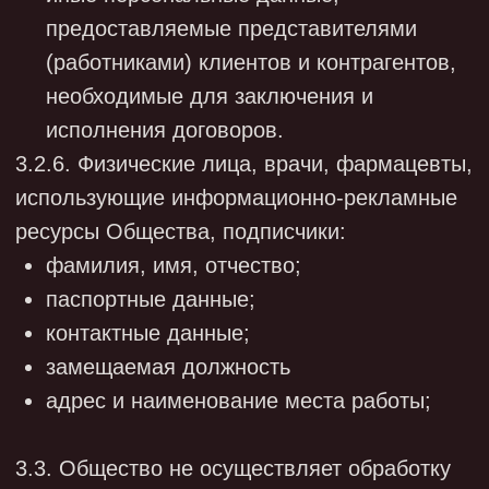
уничтожения персональных данных, в том
числе с помощью средств вычислительной
техники.
4.7.1. Сбор, запись, систематизация,
накопление и уточнение (обновление,
изменение) персональных данных в
Обществе осуществляются посредством:
- получения оригиналов документов либо их
копий;
- копирования оригиналов документов;
- внесения сведений в учетные формы на
бумажных и электронных носителях;
- создания документов, содержащих
персональные данные, на бумажных и
электронных носителях;
- внесения персональных данных в
информационные системы персональных
данных.
4.7.2. В Обществе используются следующие
информационные системы:
- корпоративная электронная почта;