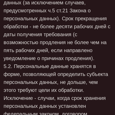
7.8. Работники Общества, обрабатывающие
персональные данные, периодически
проходят обучение требованиям
законодательства в области персональных
данных.
7.9. В Обществе проводятся внутренние
расследования в следующих ситуациях:
- при неправомерной или случайной
передаче (предоставлении,
распространении, доступе) персональных
данных, повлекшей нарушение прав
субъектов персональных данных;
- в иных случаях, предусмотренных
законодательством в области персональных
данных.
7.10. Работник, ответственный за
организацию обработки персональных
данных, осуществляет внутренний контроль:
- за соблюдением работниками,
уполномоченными на обработку