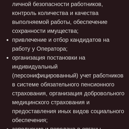
квалификации;
иные персональные данные,
сообщаемые кандидатами в резюме и
сопроводительных письмах.
3.2.2. Работники и бывшие работники
Общества:
фамилия, имя, отчество;
пол;
гражданство;
дата и место рождения;
изображение (фотография),
видеоизображение;
паспортные данные;
адрес регистрации по месту жительства;
адрес фактического проживания;
контактные данные;
индивидуальный номер
налогоплательщика;
страховой номер индивидуального
лицевого счета (СНИЛС);