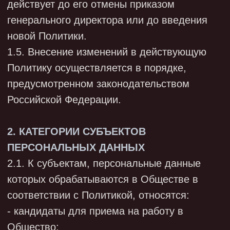
медицинскими фармацевтическими или
научными работниками
- физические лица, выполняющие работы по
договорам ГПХ, в том числе
осуществляющие исследовательские
функции,
- практиканты,
- посетители,
- подписчики,
- представители (работники) клиентов и
контрагентов Оператора (юридических лиц),
- члены семей работников Общества - в
случаях, когда согласно законодательству
сведения о них предоставляются
работником;
- иные лица, персональные данные которых
Общество обязано обрабатывать в
соответствии с законодательством
Российской Федерации