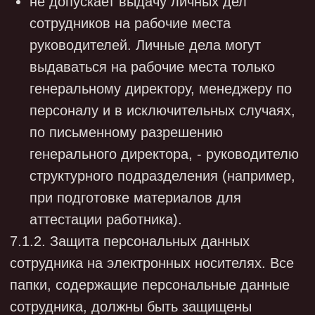
изменениях и сообщает (по электронной
почте) о них третьим лицам, которым были
переданы персональные данные.
7.13. Общество уведомляет субъекта
персональных данных (его представителя)
об устранении нарушений в части
неправомерной обработки персональных
данных. Уведомляется также Роскомнадзор,
если он направил обращение субъекта
персональных данных (его представителя)
либо сам сделал запрос.
8. ОТВЕТСТВЕННОСТЬ ЗА НАРУШЕНИЕ
НОРМ, РЕГУЛИРУЮЩИХ ОБРАБОТКУ
ПЕРСОНАЛЬНЫХ ДАННЫХ
8.1. Лица, виновные в нарушении
положений законодательства РФ в
области персональных данных при
обработке персональных данных,
привлекаются к дисциплинарной и