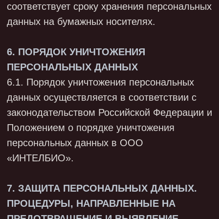
7.10.3. По итогам внутренней проверки
оформляется докладная записка на имя
генерального директора. В случае
выявления нарушений в документе
приводятся перечень мероприятий по их
устранению и соответствующие сроки.
7.11. Внутреннее расследование
проводится, если выявлен факт
неправомерной или случайной передачи
(предоставления, распространения,
доступа) персональных данных, повлекшей
нарушение прав субъектов персональных
данных (далее - инцидент).
7.11.1. В случае инцидента Общество в
течение 24 часов уведомляет
Роскомнадзор:
- об инциденте;
- его предполагаемых причинах и вреде,
причиненном правам субъекта (нескольким
субъектам) персональных данных;