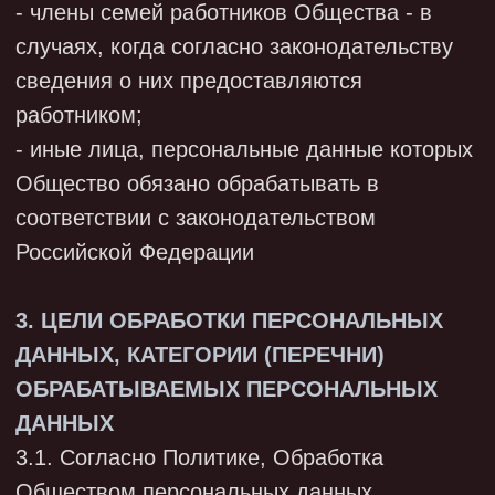
личной безопасности работников,
контроль количества и качества
выполняемой работы, обеспечение
сохранности имущества;
привлечение и отбор кандидатов на
работу у Оператора;
организация постановки на
индивидуальный
(персонифицированный) учет работников
в системе обязательного пенсионного
страхования, организация добровольного
медицинского страхования и
предоставления иных видов социального
обеспечения;
заполнение и передача в органы
исполнительной власти и иные
уполномоченные организации требуемых
форм отчетности;
осуществление гражданско-правовых
отношений;