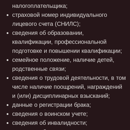
использующие информационно-рекламные
ресурсы Общества, подписчики:
фамилия, имя, отчество;
паспортные данные;
контактные данные;
замещаемая должность
адрес и наименование места работы;
3.3. Общество не осуществляет обработку
специальных категорий персональных
данных, касающихся расовой,
национальной принадлежности,
политических взглядов, религиозных или
философских убеждений, интимной жизни,
за исключением случаев, предусмотренных
законодательством РФ.
4. ПОРЯДОК И УСЛОВИЯ ОБРАБОТКИ
ПЕРСОНАЛЬНЫХ ДАННЫХ
4.1. До начала обработки персональных
данных Общество обязано уведомить