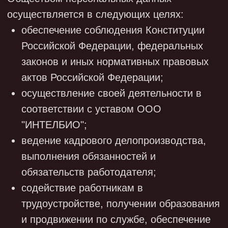
ведение бухгалтерского учета,
оформление банковских карт;
осуществление пропускного режима.
проведения рекламных и маркетинговых
акций, мероприятий и т.п.
проведение обучающих мероприятий
сбора и обработки информации для
улучшения сервиса
3.2. В соответствии с целями, указанными в
п. 3.1 Политики, в Обществе
обрабатываются следующие персональные
данные:
3.2.1. Кандидаты для приема на работу в
Общество:
фамилия, имя, отчество;
пол;
гражданство;
дата и место рождения;
контактные данные;
сведения об образовании, опыте работы,