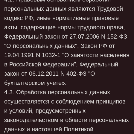
- при выявлении факта неправомерной
обработки персональных данных. Срок
прекращения обработки - в течение трех
рабочих дней с даты выявления такого
факта;
- при достижении целей их обработки (за
некоторыми исключениями);
- по истечении срока действия или при
отзыве субъектом персональных данных
согласия на обработку его персональных
данных (за некоторыми исключениями),
если в соответствии с Законом о
персональных данных их обработка
допускается только с согласия;
- при обращении субъекта персональных
данных к Обществу с требованием о
прекращении обработки персональных
данных (за исключением случаев,
предусмотренных ч.5 ст.21 Закона о
персональных данных). Срок прекращения