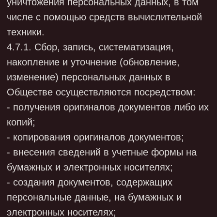
обеспечивает необходимые условия в
помещении для работы с
конфиденциальными документами и
базами данных;
своевременно выявляет и устраняет
нарушения требований разрешительной
системы доступа работниками
подразделения;
не допускает выдачу личных дел
сотрудников на рабочие места
руководителей. Личные дела могут
выдаваться на рабочие места только
генеральному директору, менеджеру по
персоналу и в исключительных случаях,
по письменному разрешению
генерального директора, - руководителю
структурного подразделения (например,
при подготовке материалов для
аттестации работника).
7.1.2. Защита персональных данных