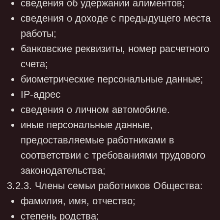
Роскомнадзор о намерении осуществлять
обработку персональных данных.
4.2. Правовым основанием обработки
персональных данных являются Трудовой
кодекс РФ, иные нормативные правовые
акты, содержащие нормы трудового права,
Федеральный закон от 27.07.2006 N 152-ФЗ
"О персональных данных", Закон РФ от
19.04.1991 N 1032-1 "О занятости населения
в Российской Федерации", Федеральный
закон от 06.12.2011 N 402-ФЗ "О
бухгалтерском учете».
4.3. Обработка персональных данных
осуществляется с соблюдением принципов
и условий, предусмотренных
законодательством в области персональных
данных и настоящей Политикой.
4.4. Обработка персональных данных в
Обществе выполняется следующими
способами: