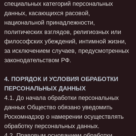
- система электронного документооборота;
- система поддержки рабочего места
пользователя;
- система нормативно-справочной
информации;
- система управления персоналом;
- система контроля удаленным доступом;
- информационный портал.
4.8. Передача (распространение,
предоставление, доступ) персональных
данных субъектов персональных данных
осуществляется в случаях и в порядке,
предусмотренных законодательством в
области персональных данных и Политикой.
5. СРОКИ ОБРАБОТКИ И ХРАНЕНИЯ
ПЕРСОНАЛЬНЫХ ДАННЫХ
5.1. Обработка персональных данных в
Обществе прекращается в следующих
случаях: