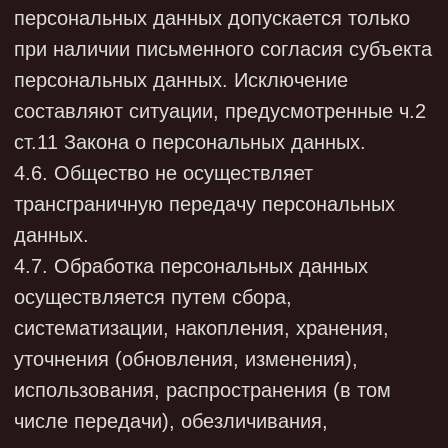
НАРУШЕНИЙ ЗАКОНОДАТЕЛЬСТВА,
УСТРАНЕНИЕ ПОСЛЕДСТВИЙ ТАКИХ
НАРУШЕНИЙ
7.1. «Внутренняя защита»
7.1.1. Для обеспечения внутренней защиты
персональных данных Общество соблюдает
ряд мер:
ограничивает и регламентирует состав
работников, функциональные
обязанности которых требуют
конфиденциальных знаний;
рационально размещает рабочие места,
таким образом, при котором исключалось
бы бесконтрольное использование
защищаемой информации;
знакомит работников с требованиями
нормативно-методических документов по
защите персональных данных и
сохранении конфиденциальной
информации;