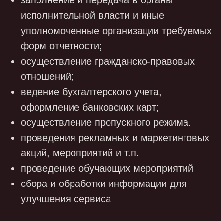
сведения об образовании,
квалификации, профессиональной
подготовке и повышении квалификации;
семейное положение, наличие детей,
родственные связи;
сведения о трудовой деятельности, в том
числе наличие поощрений, награждений
и (или) дисциплинарных взысканий;
данные о регистрации брака;
сведения о воинском учете;
сведения об инвалидности;
сведения об удержании алиментов;
сведения о доходе с предыдущего места
работы;
банковские реквизиты, номер расчетного
счета;
биометрические персональные данные;
IP-адрес
сведения о личном автомобиле.
иные персональные данные,