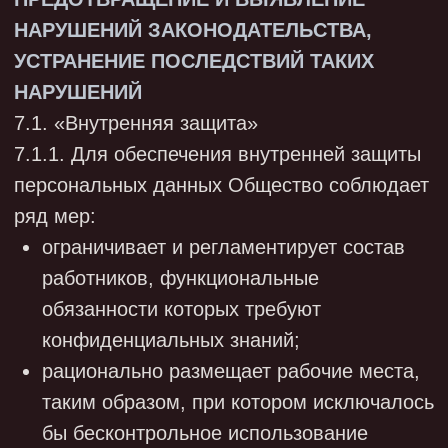
- принятых мерах по устранению
последствий инцидента;
- представителе Общества, который
уполномочен взаимодействовать с
Роскомнадзором по вопросам, связанным с
инцидентом.
При направлении уведомления нужно
руководствоваться Порядком и условиями
взаимодействия Федеральной службы по
надзору в сфере связи, информационных
технологий и массовых коммуникаций с
операторами в рамках ведения реестра
учета инцидентов в области персональных
данных, утвержденными Приказом
Роскомнадзора от 14.11.2022 N 187.
7.11.2. В течение 72 часов Общество
обязано сделать следующее:
- уведомить Роскомнадзор о результатах
внутреннего расследования;
- предоставить сведения о лицах, действия
которых стали причиной инцидента (при