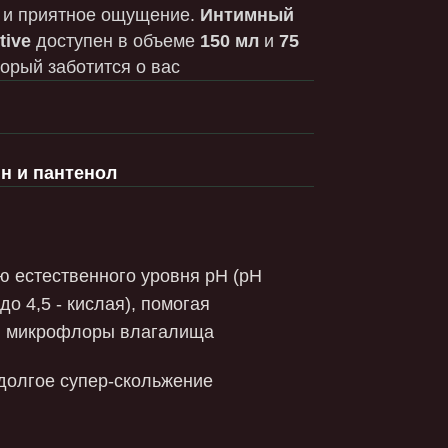
тся о вас
л
ого уровня pH (pH
ая), помогая
ы влагалища
р-скольжение
известный своими
защитными свойствами.