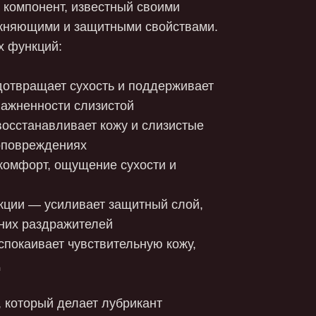
ухость и поддерживает
слизистой
ает кожу и слизистые
ях
ущение сухости и
ивает защитный слой,
ителей
увствительную кожу,
лает лубрикант
зке человека. Формула
е
ками