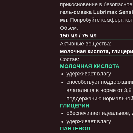
мл
. Попробуйте комфорт, который заботи
Объём:
150 мл / 75 мл
Активные вещества:
молочная кислота, глицерин и пантено
Состав:
МОЛОЧНАЯ КИСЛОТА
удерживает влагу
способствует поддержанию естественн
влагалища в норме от 3,8 до 4,5 - кисл
поддержанию нормальной микрофлор
ГЛИЦЕРИН
обеспечивает идеальное, долгое супе
удерживает влагу
ПАНТЕНОЛ
(провитамин B5) — активный компонент, 
восстанавливающими, увлажняющими и 
Выполняет несколько важных функций: