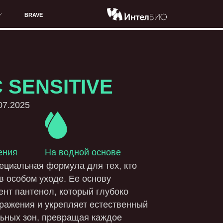
ITIVE
а водной основе
рмула для тех, кто
де. Ее основу
, который глубоко
крепляет естественный
ревращая каждое
 ощущение.
Интимный
н в объеме
150 мл
и
75