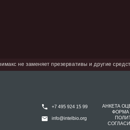
е заменяет презервативы и другие средства контраце
АНКЕТА ОЦЕНКИ УДОВЛ
+7 495 924 15 99
ФОРМА ИЗВЕЩЕНИЯ
ПОЛИТИКА ОБРАБ
info@intelbio.org
СОГЛАСИЕ НА ОБРАБ
ПОЛИТИКА 
ный характер и не являются рекламой производителя и выпускаемых им препаратов.
йства и упаковку продукции, поэтому актуальную информацию необходимо уточнять на момент
 в содержание сайта без предварительного уведомления.