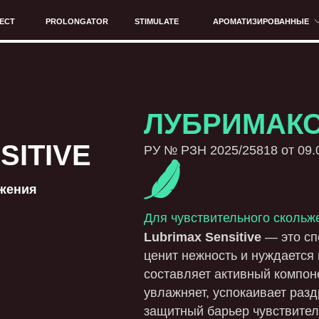
PROLONGATOR
STIMULATE
АРОМАТИЗИРОВАННЫЕ
BRAVE
ЛУБРИМАКС SENS
TIVE
РУ № РЗН 2025/25818 от 09.07.2025
Для чувствительного скольжения
Н
Lubrimax Sensitive
— это специальная фо
ценит нежность и нуждается в особом ухо
составляет активный компонент пантенол
увлажняет, успокаивает раздражения и у
защитный барьер чувствительных зон, п
прикосновение в безопасное и приятное
гель-смазка Lubrimax Sensitive
доступе