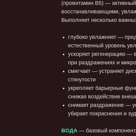
глубоко увлажняет — предотвращает с
естественный уровень увлажненности 
ускоряет регенерацию — восстанавлив
при раздражениях и микроповреждени
смягчает — устраняет дискомфорт, ощ
стянутости
укрепляет барьерные функции — усил
снижая воздействие внешних раздраж
снимает раздражение — успокаивает ч
убирает покраснения и зуд
ВОДА
— базовый компонент, который де
максимально близким к естественной сма
«Лубримакс Сенситив» благодаря ей:
гипоаллергенна и нейтральна
не оставляет следов на белье и одежд
совместима с презервативами и игруш